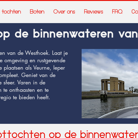
tochten
Boten
Over ons
Reviews
FAQ
Co
op de binnenwateren va
en van de Westhoek. Laat je
ge omgeving en rustgevende
 plaatsen als Veurne, Ieper
ompleet. Geniet van de
 sfeer. Varen in de
 te onthaasten en te
egio te bieden heeft.
ttochten op de binnenwate