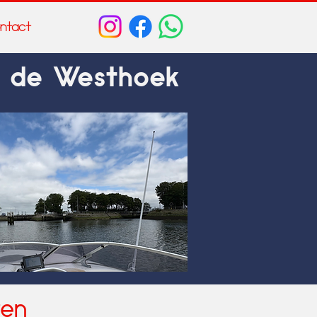
ntact
n de Westhoek
ren