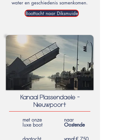
water en geschiedenis samenkomen.
Boottocht naar Diksmuide
Kanaal Plassendaele -
Nieuwpoort
met onze
naar
luxe boot
Oostende
dagtocht
vanaf € 750