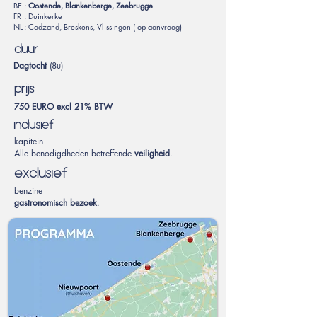
BE
:
Oostende, Blankenberge, Zeebrugge
FR
: Duinkerke
NL
: Cadzand, Breskens, Vlissingen ( op aanvraag)
duur
Dagtocht
(8u)
prijs
750 EURO excl 21% BTW
inclusief
kapitein
Alle benodigdheden betreffende
veiligheid
.
exclusief
benzine
gastronomisch bezoek
.