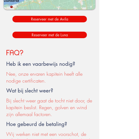
Reserveer met de Avila
Reserveer met de Luna
FAQ?
Heb ik een vaarbewijs nodig?
Nee, onze ervaren kapitein heeft alle
nodige certificaten.
Wat bij slecht weer?
Bij slecht weer gaat de tocht niet door, de
kapitein beslist. Regen, golven en wind
zijn allemaal factoren.
Hoe gebeurd de betaling?
Wij werken niet met een voorschot, de