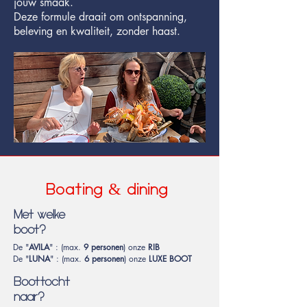
jouw smaak.
Deze formule draait om ontspanning,
beleving en kwaliteit, zonder haast.
Boating & dining
Met welke
boot?
De "
AVILA
" : (max.
9 personen
) onze
RIB
De "
LUNA
" : (max.
6 personen
) onze
LUXE BOOT
Boottocht
naar?